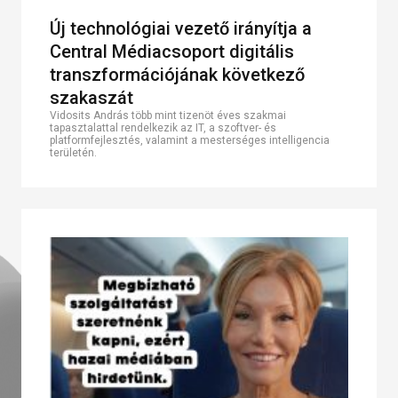
Új technológiai vezető irányítja a
Central Médiacsoport digitális
transzformációjának következő
szakaszát
Vidosits András több mint tizenöt éves szakmai
tapasztalattal rendelkezik az IT, a szoftver- és
platformfejlesztés, valamint a mesterséges intelligencia
területén.