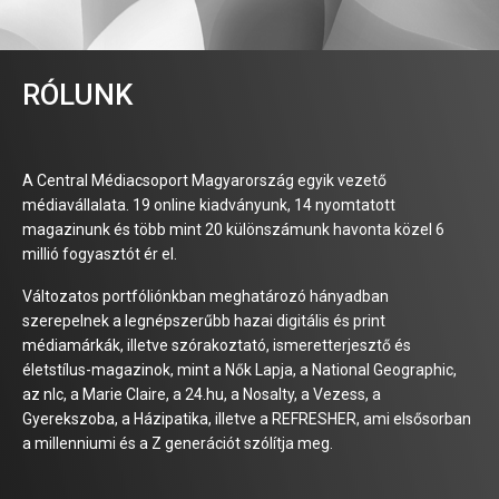
RÓLUNK
A Central Médiacsoport Magyarország egyik vezető
médiavállalata. 19 online kiadványunk, 14 nyomtatott
magazinunk és több mint 20 különszámunk havonta közel 6
millió fogyasztót ér el.
Változatos portfóliónkban meghatározó hányadban
szerepelnek a legnépszerűbb hazai digitális és print
médiamárkák, illetve szórakoztató, ismeretterjesztő és
életstílus-magazinok, mint a Nők Lapja, a National Geographic,
az nlc, a Marie Claire, a 24.hu, a Nosalty, a Vezess, a
Gyerekszoba, a Házipatika, illetve a REFRESHER, ami elsősorban
a millenniumi és a Z generációt szólítja meg.