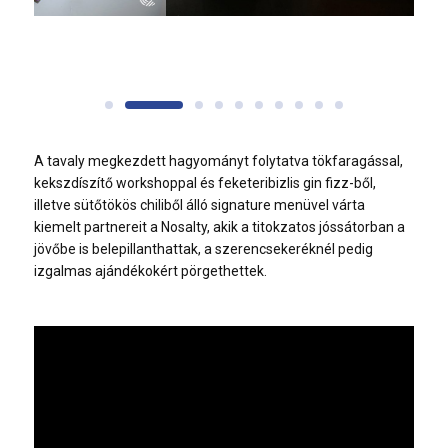
A tavaly megkezdett hagyományt folytatva tökfaragással,
kekszdíszítő workshoppal és feketeribizlis gin fizz-ből,
illetve sütőtökös chiliből álló signature menüvel várta
kiemelt partnereit a Nosalty, akik a titokzatos jóssátorban a
jövőbe is belepillanthattak, a szerencsekeréknél pedig
izgalmas ajándékokért pörgethettek.