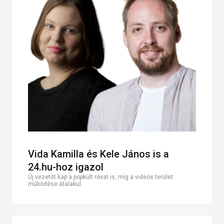
Vida Kamilla és Kele János is a
24.hu-hoz igazol
Új vezetőt kap a popkult rovat is, míg a videós terület
működése átalakul.