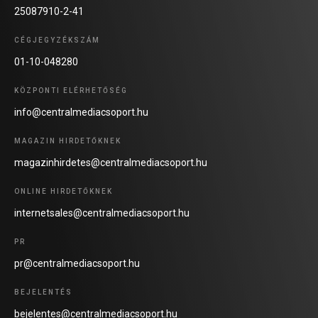
25087910-2-41
CÉGJEGYZÉKSZÁM
01-10-048280
KÖZPONTI ELÉRHETŐSÉG
info@centralmediacsoport.hu
MAGAZIN HIRDETŐKNEK
magazinhirdetes@centralmediacsoport.hu
ONLINE HIRDETŐKNEK
internetsales@centralmediacsoport.hu
PR
pr@centralmediacsoport.hu
BEJELENTÉS
bejelentes@centralmediacsoport.hu