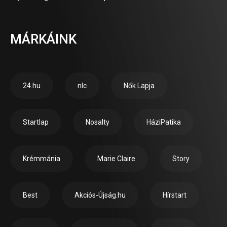
MÁRKÁINK
24.hu
nlc
Nők Lapja
Startlap
Nosalty
HáziPatika
Krémmánia
Marie Claire
Story
Best
Akciós-Újság.hu
Hírstart