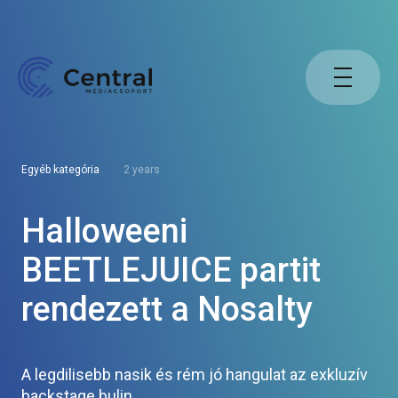
Egyéb kategória
2 years
Halloweeni
BEETLEJUICE partit
rendezett a Nosalty
A legdilisebb nasik és rém jó hangulat az exkluzív
backstage bulin.