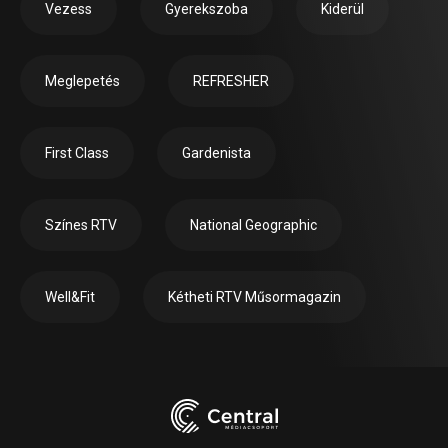
Vezess
Gyerekszoba
Kiderül
Meglepetés
REFRESHER
First Class
Gardenista
Színes RTV
National Geographic
Well&Fit
Kétheti RTV Műsormagazin