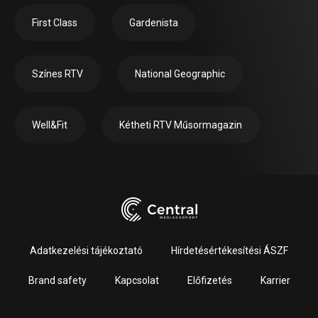
First Class
Gardenista
Színes RTV
National Geographic
Well&Fit
Kétheti RTV Műsormagazin
Adatkezelési tájékoztató
Hírdetésértékesítési ÁSZF
Brand safety
Kapcsolat
Előfizetés
Karrier