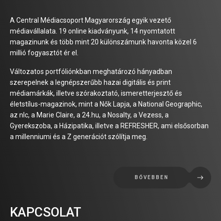
A Central Médiacsoport Magyarország egyik vezető
médiavállalata. 19 online kiadványunk, 14 nyomtatott
magazinunk és több mint 20 különszámunk havonta közel 6
millió fogyasztót ér el.
Változatos portfóliónkban meghatározó hányadban
szerepelnek a legnépszerűbb hazai digitális és print
médiamárkák, illetve szórakoztató, ismeretterjesztő és
életstílus-magazinok, mint a Nők Lapja, a National Geographic,
az nlc, a Marie Claire, a 24.hu, a Nosalty, a Vezess, a
Gyerekszoba, a Házipatika, illetve a REFRESHER, ami elsősorban
a millenniumi és a Z generációt szólítja meg.
BŐVEBBEN
KAPCSOLAT