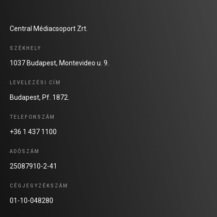
Central Médiacsoport Zrt.
SZÉKHELY
1037 Budapest, Montevideo u. 9.
LEVELEZÉSI CÍM
Budapest, Pf. 1872.
TELEFONSZÁM
+36 1 437 1100
ADÓSZÁM
25087910-2-41
CÉGJEGYZÉKSZÁM
01-10-048280