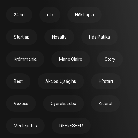
24.hu
nlc
Nők Lapja
Startlap
Nosalty
HáziPatika
Krémmánia
Marie Claire
Story
Best
Akciós-Újság.hu
Hírstart
Vezess
Gyerekszoba
Kiderül
Meglepetés
REFRESHER