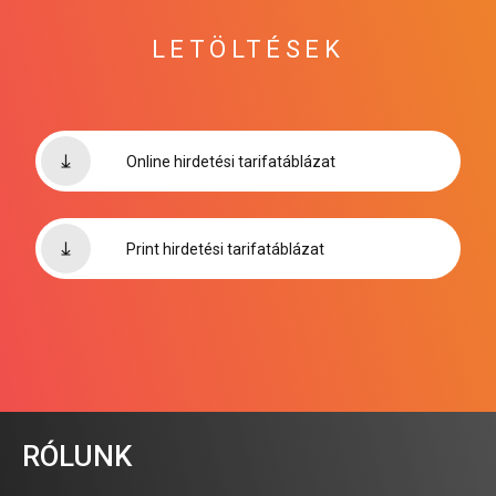
LETÖLTÉSEK
Online hirdetési tarifatáblázat
Print hirdetési tarifatáblázat
RÓLUNK