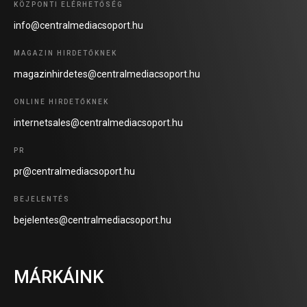
KÖZPONTI ELÉRHETŐSÉG
info@centralmediacsoport.hu
MAGAZIN HIRDETŐKNEK
magazinhirdetes@centralmediacsoport.hu
ONLINE HIRDETŐKNEK
internetsales@centralmediacsoport.hu
PR
pr@centralmediacsoport.hu
BEJELENTÉS
bejelentes@centralmediacsoport.hu
MÁRKÁINK