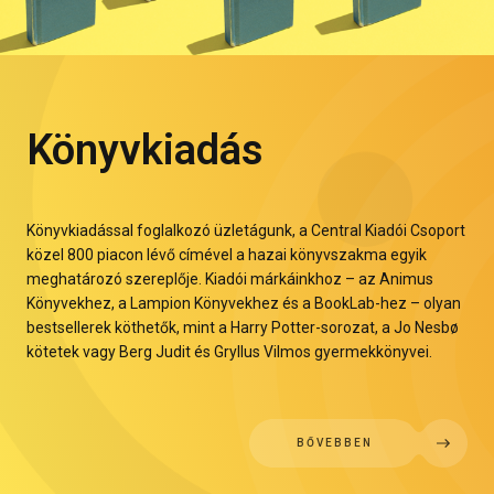
Könyvkiadás
Könyvkiadással foglalkozó üzletágunk, a Central Kiadói Csoport
közel 800 piacon lévő címével a hazai könyvszakma egyik
meghatározó szereplője. Kiadói márkáinkhoz – az Animus
Könyvekhez, a Lampion Könyvekhez és a BookLab-hez – olyan
bestsellerek köthetők, mint a Harry Potter-sorozat, a Jo Nesbø
kötetek vagy Berg Judit és Gryllus Vilmos gyermekkönyvei.
BŐVEBBEN