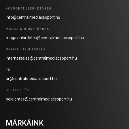
KÖZPONTI ELÉRHETŐSÉG
info@centralmediacsoport.hu
MAGAZIN HIRDETŐKNEK
magazinhirdetes@centralmediacsoport.hu
ONLINE HIRDETŐKNEK
internetsales@centralmediacsoport.hu
PR
pr@centralmediacsoport.hu
BEJELENTÉS
bejelentes@centralmediacsoport.hu
MÁRKÁINK