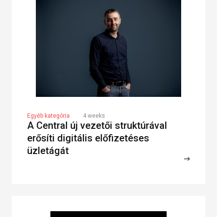
Egyéb kategória
4 weeks
A Central új vezetői struktúrával
erősíti digitális előfizetéses
üzletágát