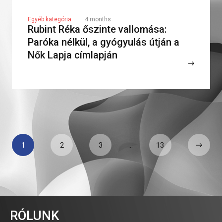
Egyéb kategória
4 months
Rubint Réka őszinte vallomása:
Paróka nélkül, a gyógyulás útján a
Nők Lapja címlapján
1
2
3
…
13
RÓLUNK