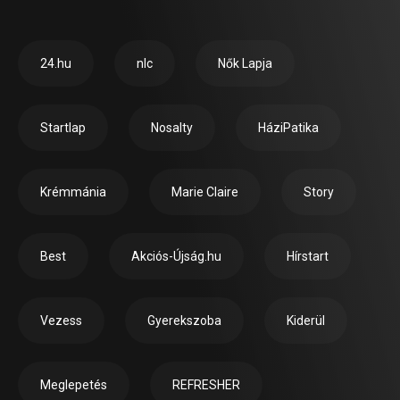
24.hu
nlc
Nők Lapja
Startlap
Nosalty
HáziPatika
Krémmánia
Marie Claire
Story
Best
Akciós-Újság.hu
Hírstart
Vezess
Gyerekszoba
Kiderül
Meglepetés
REFRESHER