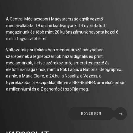
A Central Médiacsoport Magyarország egyik vezető
médiavállalata. 19 online kiadványunk, 14 nyomtatott
magazinunk és több mint 20 különszámunk havonta közel 6
millió fogyasztót ér el.
Változatos portfóliónkban meghatározó hányadban
szerepelnek a legnépszerűbb hazai digitális és print
médiamárkák, illetve szórakoztató, ismeretterjesztő és
életstílus-magazinok, mint a Nők Lapja, a National Geographic,
az nlc, a Marie Claire, a 24.hu, a Nosalty, a Vezess, a
Gyerekszoba, a Házipatika, illetve a REFRESHER, ami elsősorban
a millenniumi és a Z generációt szólítja meg.
BŐVEBBEN