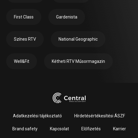
First Class
Gardenista
Színes RTV
National Geographic
Well&Fit
Kétheti RTV Műsormagazin
Adatkezelési tájékoztató
Hírdetésértékesítési ÁSZF
Brand safety
Kapcsolat
Előfizetés
Karrier