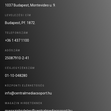
1037 Budapest, Montevideo u. 9.
LEVELEZÉSI CÍM
Budapest, Pf. 1872.
TELEFONSZÁM
+36 1 437 1100
ADÓSZÁM
25087910-2-41
CÉGJEGYZÉKSZÁM
01-10-048280
KÖZPONTI ELÉRHETŐSÉG
info@centralmediacsoport.hu
MAGAZIN HIRDETŐKNEK
magazinhirdetes@centralmediacsoport.hu