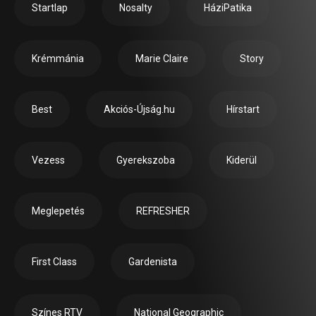
Startlap
Nosalty
HáziPatika
Krémmánia
Marie Claire
Story
Best
Akciós-Újság.hu
Hírstart
Vezess
Gyerekszoba
Kiderül
Meglepetés
REFRESHER
First Class
Gardenista
Színes RTV
National Geographic