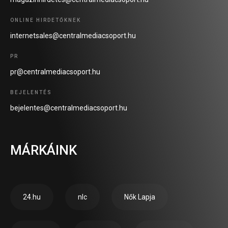
ONLINE HIRDETŐKNEK
internetsales@centralmediacsoport.hu
PR
pr@centralmediacsoport.hu
BEJELENTÉS
bejelentes@centralmediacsoport.hu
MÁRKÁINK
24.hu
nlc
Nők Lapja