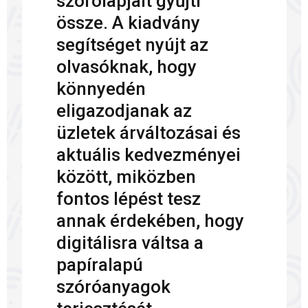
szórólapjait gyűjti
össze. A kiadvány
segítséget nyújt az
olvasóknak, hogy
könnyedén
eligazodjanak az
üzletek árváltozásai és
aktuális kedvezményei
között, miközben
fontos lépést tesz
annak érdekében, hogy
digitálisra váltsa a
papíralapú
szóróanyagok