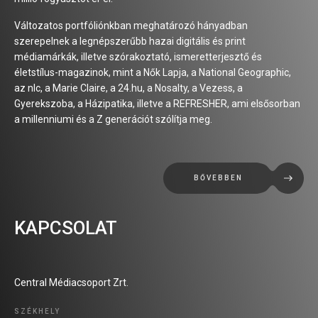
Változatos portfóliónkban meghatározó hányadban
szerepelnek a legnépszerűbb hazai digitális és print
médiamárkák, illetve szórakoztató, ismeretterjesztő és
életstílus-magazinok, mint a Nők Lapja, a National Geographic,
az nlc, a Marie Claire, a 24.hu, a Nosalty, a Vezess, a
Gyerekszoba, a Házipatika, illetve a REFRESHER, ami elsősorban
a millenniumi és a Z generációt szólítja meg.
BŐVEBBEN
KAPCSOLAT
Central Médiacsoport Zrt.
SZÉKHELY