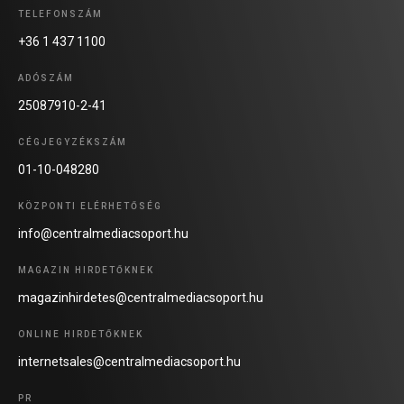
TELEFONSZÁM
+36 1 437 1100
ADÓSZÁM
25087910-2-41
CÉGJEGYZÉKSZÁM
01-10-048280
KÖZPONTI ELÉRHETŐSÉG
info@centralmediacsoport.hu
MAGAZIN HIRDETŐKNEK
magazinhirdetes@centralmediacsoport.hu
ONLINE HIRDETŐKNEK
internetsales@centralmediacsoport.hu
PR