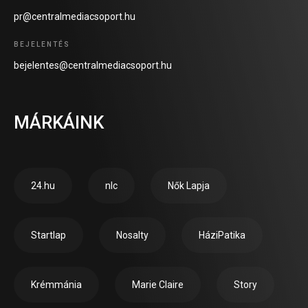
pr@centralmediacsoport.hu
BEJELENTÉS
bejelentes@centralmediacsoport.hu
MÁRKÁINK
24.hu
nlc
Nők Lapja
Startlap
Nosalty
HáziPatika
Krémmánia
Marie Claire
Story