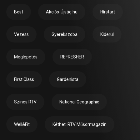
Best
Akciós-Újság.hu
Hírstart
Vezess
Gyerekszoba
Kiderül
Meglepetés
REFRESHER
First Class
Gardenista
Színes RTV
National Geographic
Well&Fit
Kétheti RTV Műsormagazin