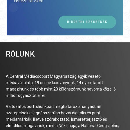
Fedezd fel őket!
HIRDETNI SZERETNÉK
RÓLUNK
A Central Médiacsoport Magyarország egyik vezető
médiavállalata. 19 online kiadványunk, 14 nyomtatott
magazinunk és több mint 20 különszámunk havonta közel 6
millió fogyasztót ér el.
Változatos portfóliónkban meghatározó hányadban
szerepelnek a legnépszerűbb hazai digitális és print
médiamárkák, illetve szórakoztató, ismeretterjesztő és
életstílus-magazinok, mint a Nők Lapja, a National Geographic,