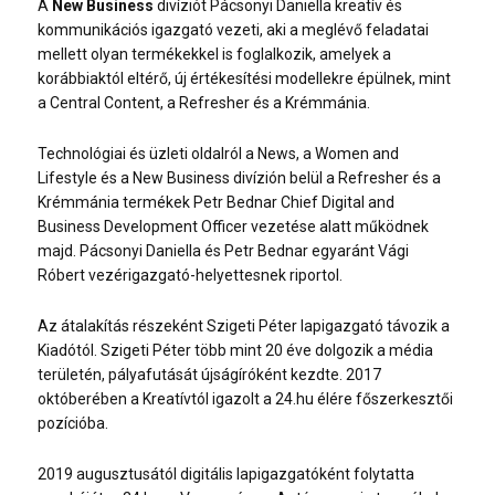
A
New Business
divíziót Pácsonyi Daniella kreatív és
kommunikációs igazgató vezeti, aki a meglévő feladatai
mellett olyan termékekkel is foglalkozik, amelyek a
korábbiaktól eltérő, új értékesítési modellekre épülnek, mint
a Central Content, a Refresher és a Krémmánia.
Technológiai és üzleti oldalról a News, a Women and
Lifestyle és a New Business divízión belül a Refresher és a
Krémmánia termékek Petr Bednar Chief Digital and
Business Development Officer vezetése alatt működnek
majd. Pácsonyi Daniella és Petr Bednar egyaránt Vági
Róbert vezérigazgató-helyettesnek riportol.
Az átalakítás részeként Szigeti Péter lapigazgató távozik a
Kiadótól. Szigeti Péter több mint 20 éve dolgozik a média
területén, pályafutását újságíróként kezdte. 2017
októberében a Kreatívtól igazolt a 24.hu élére főszerkesztői
pozícióba.
2019 augusztusától digitális lapigazgatóként folytatta