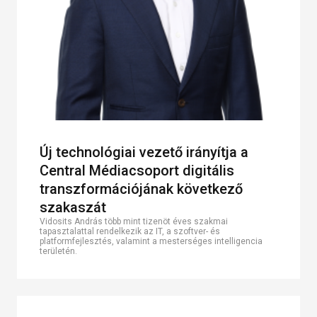
Új technológiai vezető irányítja a
Central Médiacsoport digitális
transzformációjának következő
szakaszát
Vidosits András több mint tizenöt éves szakmai
tapasztalattal rendelkezik az IT, a szoftver- és
platformfejlesztés, valamint a mesterséges intelligencia
területén.