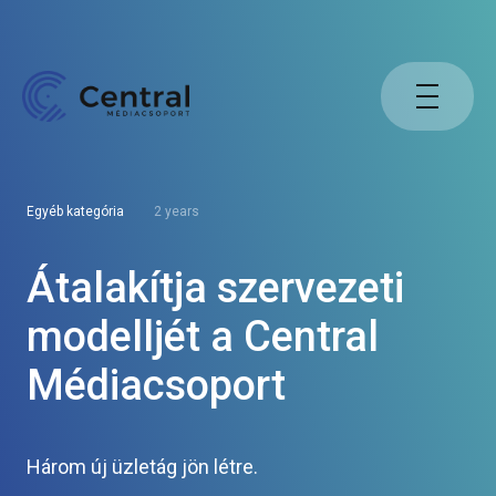
Egyéb kategória
2 years
Átalakítja szervezeti
modelljét a Central
Médiacsoport
Három új üzletág jön létre.