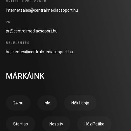
ONLINE HIRDETŐKNEK
internetsales@centralmediacsoport.hu
PR
pr@centralmediacsoport.hu
BEJELENTÉS
bejelentes@centralmediacsoport.hu
MÁRKÁINK
24.hu
nlc
Nők Lapja
Startlap
Nosalty
HáziPatika