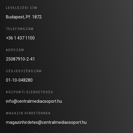
LEVELEZÉSI CÍM
Budapest, Pf. 1872.
TELEFONSZÁM
+36 1 437 1100
ADÓSZÁM
25087910-2-41
CÉGJEGYZÉKSZÁM
01-10-048280
KÖZPONTI ELÉRHETŐSÉG
info@centralmediacsoport.hu
MAGAZIN HIRDETŐKNEK
magazinhirdetes@centralmediacsoport.hu