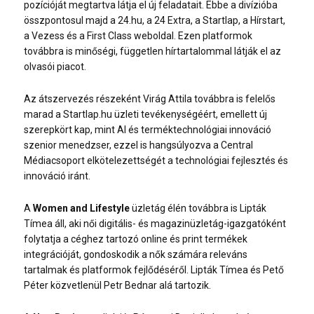
pozícióját megtartva látja el új feladatait. Ebbe a divízióba
összpontosul majd a 24.hu, a 24 Extra, a Startlap, a Hírstart,
a Vezess és a First Class weboldal. Ezen platformok
továbbra is minőségi, független hírtartalommal látják el az
olvasói piacot.
Az átszervezés részeként Virág Attila továbbra is felelős
marad a Startlap.hu üzleti tevékenységéért, emellett új
szerepkört kap, mint AI és terméktechnológiai innováció
szenior menedzser, ezzel is hangsúlyozva a Central
Médiacsoport elkötelezettségét a technológiai fejlesztés és
innováció iránt.
A
Women and Lifestyle
üzletág élén továbbra is Lipták
Tímea áll, aki női digitális- és magazinüzletág-igazgatóként
folytatja a céghez tartozó online és print termékek
integrációját, gondoskodik a nők számára releváns
tartalmak és platformok fejlődéséről. Lipták Tímea és Pető
Péter közvetlenül Petr Bednar alá tartozik.