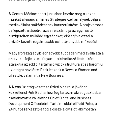
A Central Médiacsoport júniusban kezdte meg a közös
munkát a Financial Times Strategies-zel, amelynek célja a
médiavállalat működésének korszerűsítése. A projekt most
befejezett, második fázisa felszámolja az egymástól
elszigetelten működő egységeket, elősegítve ezzel a
divíziók közötti rugalmasabb és hatékonyabb működést.
Magyarország egyik legnagyobb független médiavállalata a
szervezetfejlesztési folyamata következő lépéseként
átalakítja az eddigi tartalmi divíziók struktúráját és három új
üzletágat hoz létre. Ezek lesznek a News, a Women and
Lifestyle, valamint a New Business.
A
News
üzletág vezetése üzleti oldalról a jövőben
közvetlenül Petr Bednarhoz fog tartozni, aki augusztusban
csatlakozott a vállalathoz Chief Digital and Business
Development Officerként. Tartalmi oldalról Pető Péter, a
24.hu főszerkesztője fogja össze a divíziót, aki mostani