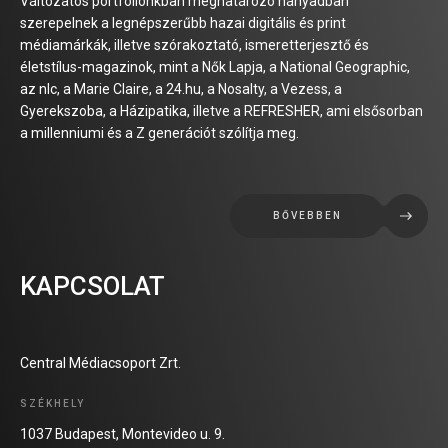
Változatos portfóliónkban meghatározó hányadban
szerepelnek a legnépszerűbb hazai digitális és print
médiamárkák, illetve szórakoztató, ismeretterjesztő és
életstílus-magazinok, mint a Nők Lapja, a National Geographic,
az nlc, a Marie Claire, a 24.hu, a Nosalty, a Vezess, a
Gyerekszoba, a Házipatika, illetve a REFRESHER, ami elsősorban
a millenniumi és a Z generációt szólítja meg.
BŐVEBBEN
KAPCSOLAT
Central Médiacsoport Zrt.
SZÉKHELY
1037 Budapest, Montevideo u. 9.