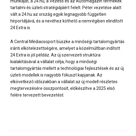
munkáját, a 24.hu, a Vezess és az Autómagazin termékek
tartalmi és üzleti stratégiájáért felelt. Péter vezetése alatt
vált a 24.hu az ország egyik legnagyobb független
hírportáljává, és a nevéhez köthető a nemrégiben elindított
24 Extra is.
A Central Médiacsoport büszke a minőségi tartalomgyártás
iránti elkötelezettségére, amelyet a közelmúltban indított
24 Extra is jól példáz. Az új szervezeti struktúra
kialakításával a vállalat célja, hogy a minőségi
tartalomgyártás mellett a technológiai fejlesztések és az új
üzleti modellek is nagyobb fókuszt kapjanak. Az
elkövetkező időszakban a vállalat az új modell részletes
megtervezésére összpontosít, előkészítve a 2025 első
felére tervezett bevezetést.