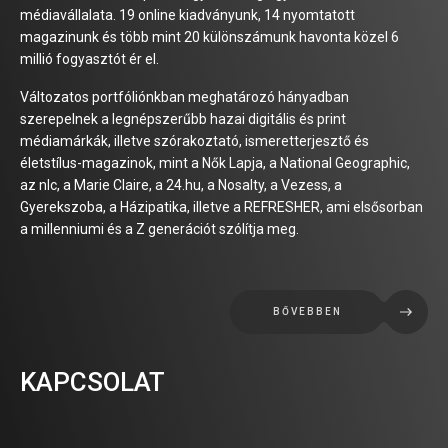
médiavállalata. 19 online kiadványunk, 14 nyomtatott
magazinunk és több mint 20 különszámunk havonta közel 6
millió fogyasztót ér el.
Változatos portfóliónkban meghatározó hányadban
szerepelnek a legnépszerűbb hazai digitális és print
médiamárkák, illetve szórakoztató, ismeretterjesztő és
életstílus-magazinok, mint a Nők Lapja, a National Geographic,
az nlc, a Marie Claire, a 24.hu, a Nosalty, a Vezess, a
Gyerekszoba, a Házipatika, illetve a REFRESHER, ami elsősorban
a millenniumi és a Z generációt szólítja meg.
BŐVEBBEN
KAPCSOLAT