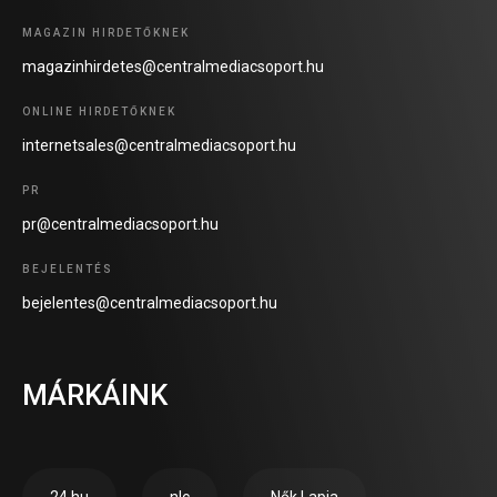
MAGAZIN HIRDETŐKNEK
magazinhirdetes@centralmediacsoport.hu
ONLINE HIRDETŐKNEK
internetsales@centralmediacsoport.hu
PR
pr@centralmediacsoport.hu
BEJELENTÉS
bejelentes@centralmediacsoport.hu
MÁRKÁINK
24.hu
nlc
Nők Lapja