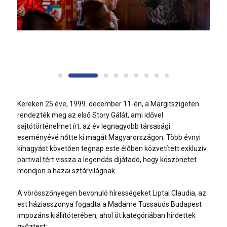
Kereken 25 éve, 1999. december 11-én, a Margitszigeten
rendezték meg az első Story Gálát, ami idővel
sajtótörténelmet írt: az év legnagyobb társasági
eseményévé nőtte ki magát Magyarországon. Több évnyi
kihagyást követően tegnap este élőben közvetített exkluzív
partival tért vissza a legendás díjátadó, hogy köszönetet
mondjon a hazai sztárvilágnak.
A vörösszőnyegen bevonuló hírességeket
Liptai Claudia
, az
est háziasszonya fogadta a
Madame Tussauds Budapest
impozáns kiállítóterében, ahol öt kategóriában hirdettek
győztest: