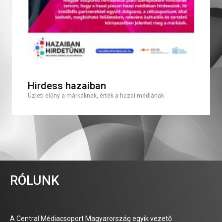
Hirdess hazaiban
Üzleti előny a márkáknak, érték a hazai médiának
RÓLUNK
A Central Médiacsoport Magyarország egyik vezető