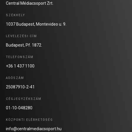
Central Médiacsoport Zrt.
SZÉKHELY
1037 Budapest, Montevideo u. 9.
LEVELEZÉSI CÍM
Budapest, Pf. 1872.
TELEFONSZÁM
+36 1 437 1100
ADÓSZÁM
25087910-2-41
CÉGJEGYZÉKSZÁM
01-10-048280
KÖZPONTI ELÉRHETŐSÉG
info@centralmediacsoport.hu