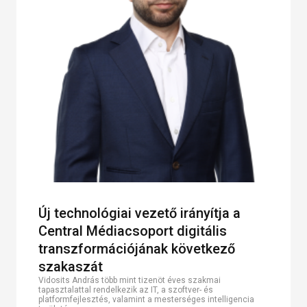
Új technológiai vezető irányítja a
Central Médiacsoport digitális
transzformációjának következő
szakaszát
Vidosits András több mint tizenöt éves szakmai
tapasztalattal rendelkezik az IT, a szoftver- és
platformfejlesztés, valamint a mesterséges intelligencia