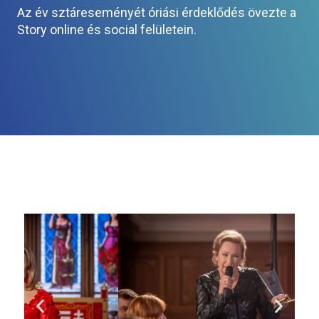
Az év sztáreseményét óriási érdeklődés övezte a
Story online és social felületein.