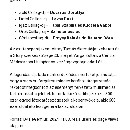
Zöld Csillag-díj –
Udvaros Dorottya
Fiatal Csillag-díj –
Lovas Rozi
Igaz Csillag-díj –
Tápai Szabina
és
Kucsera Gábor
Örök Csillag-díj –
Szinetár család
Címlapcsillag-díj –
Ernyey Béla
és dr. Balaton Dóra
Az est fénypontjaként Vitray Tamás életműdíjat vehetett át
a
Story
szerkesztőségétől, melyet Varga Zoltán, a Central
Médiacsoport tulajdonos-vezérigazgatója adott át.
A legendás díjátadó iránti érdeklődés mértékét jól mutatja,
hogy a story.hu forgalma minden korábbi látogatottsági
rekordot megdöntött az eseményt felvezető multimédiás
tartalmakkal: a jelöltek bemutatkozó kisfilmjei közel 300
ezer egyedi látogatót szögeztek a képernyők elé, akik 600
ezer oldalletöltést generáltak az oldalon.
Forrás: DKT eGemius, 2024.11.03. reals users és page views
alapján