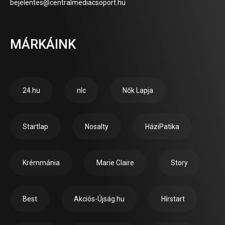
bejelentes@centralmediacsoport.hu
MÁRKÁINK
24.hu
nlc
Nők Lapja
Startlap
Nosalty
HáziPatika
Krémmánia
Marie Claire
Story
Best
Akciós-Újság.hu
Hírstart