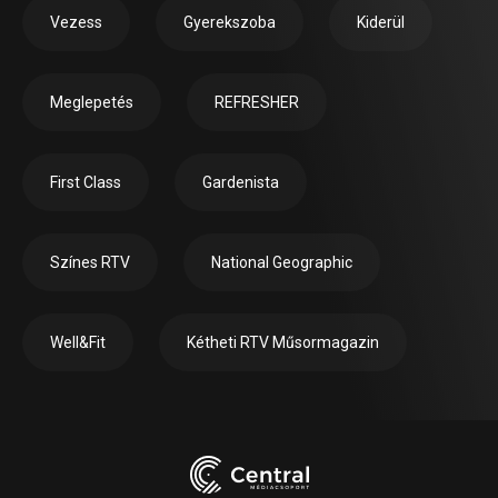
Vezess
Gyerekszoba
Kiderül
Meglepetés
REFRESHER
First Class
Gardenista
Színes RTV
National Geographic
Well&Fit
Kétheti RTV Műsormagazin