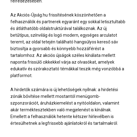
felfedezésében.
Az Akciós-Újság.hu frissítésének köszönhetően a
felhasználók és partnerek egyaránt egy sokkal letisztultabb
és átláthatóbb oldalstruktúrával találkoznak. Az új
betűtípus, színvilág és logó modern, egységes arculatot
teremt, az oldal tetején található hangsúlyos kereső sáv
biztosítja a gyorsabb és könnyebb hozzáférést a
tartalomhoz. Az akciós újságok széles kínálata mellett
naponta frissülő cikkekkel várja az olvasókat, amelyek
edukatív és szórakoztató témákkal teszik még vonzóbbá a
platformot.
A hirdetők számára is új lehetőségek nyílnak: a hirdetési
zónák bővítése mellett mostantól menügomb-
szponzorációt, áruházkiemelést a nyitóoldalon, valamint
akár terméktesztekben való megjelenést is kínálnak.
Emellett a felhasználók hetente kétszer hírlevélben is
értesülhetnek a legfrissebb ajánlatokról és tartalmakról.