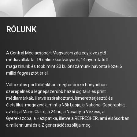
RÓLUNK
A Central Médiacsoport Magyarország egyik vezető
médiavállalata. 19 online kiadványunk, 14 nyomtatott
magazinunk és több mint 20 különszámunk havonta közel 6
millió fogyasztót ér el.
Változatos portfóliónkban meghatározó hányadban
szerepelnek a legnépszerűbb hazai digitális és print
médiamárkák, illetve szórakoztató, ismeretterjesztő és
életstílus-magazinok, mint a Nők Lapja, a National Geographic,
az nlc, a Marie Claire, a 24.hu, a Nosalty, a Vezess, a
Gyerekszoba, a Házipatika, illetve a REFRESHER, ami elsősorban
a millenniumi és a Z generációt szólítja meg.