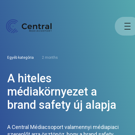
Egyéb kategória
2 months
A hiteles
médiakörnyezet a
brand safety új alapja
A Central Médiacsoport valamennyi médiapiaci
szereplőt arra ösztönöz, hogy a brand safety