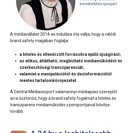
kereskedelmi igazgató
A médiavállalat 2014-es indulása óta vallja, hogy a valódi
brand safety magában foglalja:
a hiteles és ellenőrzött forrásokra épülő újságírást;
az etikus, átlátható, megbízható médiaműködést és
szerkesztőségi transzparenciát;
valamint a manipulációtól és dezinformációtól
mentes tartalomkörnyezetet.
A Central Médiacsoport valamennyi médiapiaci szereplőt
arra ösztönöz, hogy a brand safety fogalmát a hiteles és
transzparens médiaműködés szempontjaival bővítse
tovább.