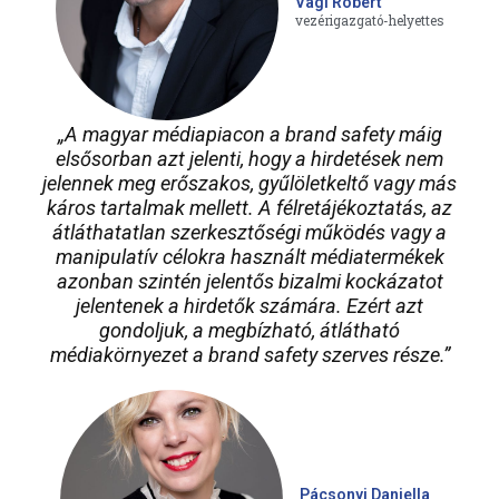
Vági Róbert
vezérigazgató-helyettes
„A magyar médiapiacon a brand safety máig
elsősorban azt jelenti, hogy a hirdetések nem
jelennek meg erőszakos, gyűlöletkeltő vagy más
káros tartalmak mellett. A félretájékoztatás, az
átláthatatlan szerkesztőségi működés vagy a
manipulatív célokra használt médiatermékek
azonban szintén jelentős bizalmi kockázatot
jelentenek a hirdetők számára. Ezért azt
gondoljuk, a megbízható, átlátható
médiakörnyezet a brand safety szerves része.”
Pácsonyi Daniella