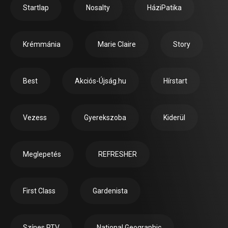
Startlap
Nosalty
HáziPatika
Krémmánia
Marie Claire
Story
Best
Akciós-Újság.hu
Hírstart
Vezess
Gyerekszoba
Kiderül
Meglepetés
REFRESHER
First Class
Gardenista
Színes RTV
National Geographic