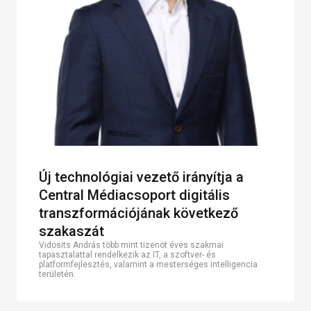
Új technológiai vezető irányítja a
Central Médiacsoport digitális
transzformációjának következő
szakaszát
Vidosits András több mint tizenöt éves szakmai
tapasztalattal rendelkezik az IT, a szoftver- és
platformfejlesztés, valamint a mesterséges intelligencia
területén.