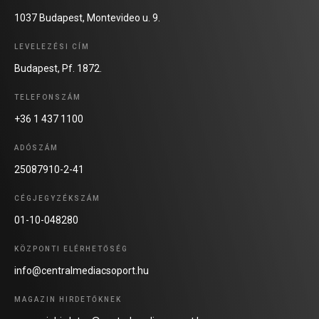
1037 Budapest, Montevideo u. 9.
LEVELEZÉSI CÍM
Budapest, Pf. 1872.
TELEFONSZÁM
+36 1 437 1100
ADÓSZÁM
25087910-2-41
CÉGJEGYZÉKSZÁM
01-10-048280
KÖZPONTI ELÉRHETŐSÉG
info@centralmediacsoport.hu
MAGAZIN HIRDETŐKNEK