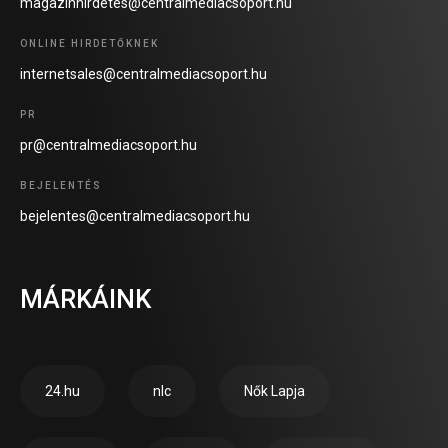
magazinhirdetes@centralmediacsoport.hu
ONLINE HIRDETŐKNEK
internetsales@centralmediacsoport.hu
PR
pr@centralmediacsoport.hu
BEJELENTÉS
bejelentes@centralmediacsoport.hu
MÁRKÁINK
24.hu
nlc
Nők Lapja