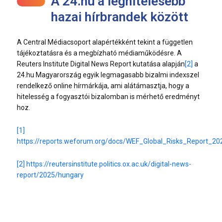
A 24.hu a leghitelesebb
hazai hírbrandek között
A Central Médiacsoport alapértékként tekint a független
tájékoztatásra és a megbízható médiaműködésre. A
Reuters Institute Digital News Report kutatása alapján
[2]
a
24.hu Magyarország egyik legmagasabb bizalmi indexszel
rendelkező online hírmárkája, ami alátámasztja, hogy a
hitelesség a fogyasztói bizalomban is mérhető eredményt
hoz.
[1]
https://reports.weforum.org/docs/WEF_Global_Risks_Report_20
[2]
https://reutersinstitute.politics.ox.ac.uk/digital-news-
report/2025/hungary