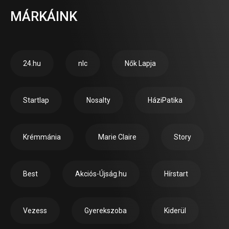
MÁRKÁINK
24.hu
nlc
Nők Lapja
Startlap
Nosalty
HáziPatika
Krémmánia
Marie Claire
Story
Best
Akciós-Újság.hu
Hírstart
Vezess
Gyerekszoba
Kiderül