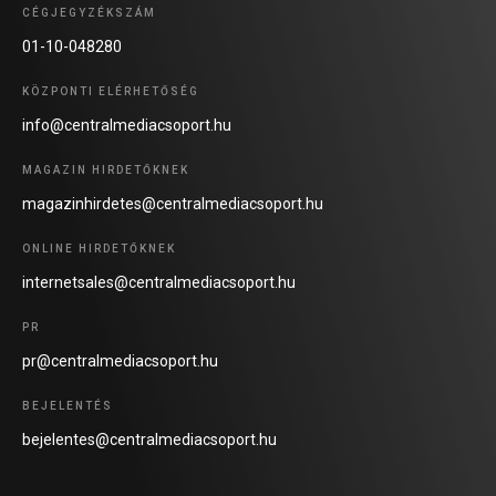
CÉGJEGYZÉKSZÁM
01-10-048280
KÖZPONTI ELÉRHETŐSÉG
info@centralmediacsoport.hu
MAGAZIN HIRDETŐKNEK
magazinhirdetes@centralmediacsoport.hu
ONLINE HIRDETŐKNEK
internetsales@centralmediacsoport.hu
PR
pr@centralmediacsoport.hu
BEJELENTÉS
bejelentes@centralmediacsoport.hu