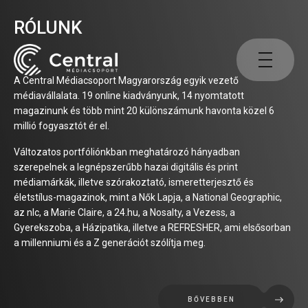
RÓLUNK
A Central Médiacsoport Magyarország egyik vezető
médiavállalata. 19 online kiadványunk, 14 nyomtatott
magazinunk és több mint 20 különszámunk havonta közel 6
millió fogyasztót ér el.
Változatos portfóliónkban meghatározó hányadban
szerepelnek a legnépszerűbb hazai digitális és print
médiamárkák, illetve szórakoztató, ismeretterjesztő és
életstílus-magazinok, mint a Nők Lapja, a National Geographic,
az nlc, a Marie Claire, a 24.hu, a Nosalty, a Vezess, a
Gyerekszoba, a Házipatika, illetve a REFRESHER, ami elsősorban
a millenniumi és a Z generációt szólítja meg.
BŐVEBBEN