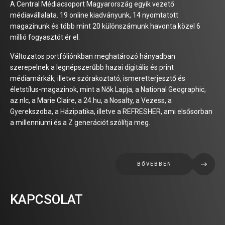
A Central Médiacsoport Magyarország egyik vezető
médiavállalata. 19 online kiadványunk, 14 nyomtatott
magazinunk és több mint 20 különszámunk havonta közel 6
millió fogyasztót ér el.
Változatos portfóliónkban meghatározó hányadban
szerepelnek a legnépszerűbb hazai digitális és print
médiamárkák, illetve szórakoztató, ismeretterjesztő és
életstílus-magazinok, mint a Nők Lapja, a National Geographic,
az nlc, a Marie Claire, a 24.hu, a Nosalty, a Vezess, a
Gyerekszoba, a Házipatika, illetve a REFRESHER, ami elsősorban
a millenniumi és a Z generációt szólítja meg.
BŐVEBBEN
KAPCSOLAT