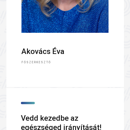
Akovács Éva
FŐSZERKESZTŐ
Vedd kezedbe az
egészséged irányítását!