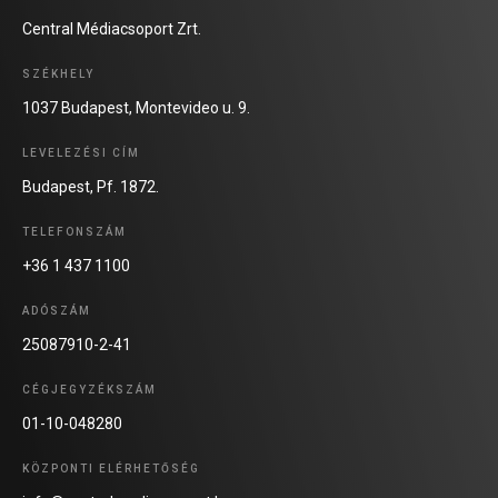
Central Médiacsoport Zrt.
SZÉKHELY
1037 Budapest, Montevideo u. 9.
LEVELEZÉSI CÍM
Budapest, Pf. 1872.
TELEFONSZÁM
+36 1 437 1100
ADÓSZÁM
25087910-2-41
CÉGJEGYZÉKSZÁM
01-10-048280
KÖZPONTI ELÉRHETŐSÉG