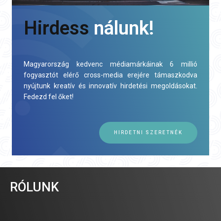
Hirdess
nálunk!
Magyarország kedvenc médiamárkáinak 6 millió
fogyasztót elérő cross-media erejére támaszkodva
nyújtunk kreatív és innovatív hirdetési megoldásokat.
Fedezd fel őket!
HIRDETNI SZERETNÉK
RÓLUNK