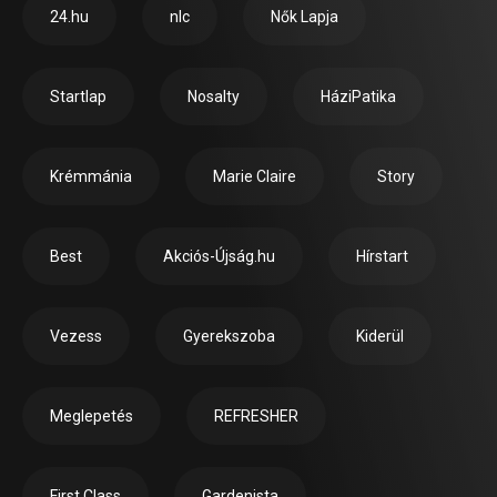
24.hu
nlc
Nők Lapja
Startlap
Nosalty
HáziPatika
Krémmánia
Marie Claire
Story
Best
Akciós-Újság.hu
Hírstart
Vezess
Gyerekszoba
Kiderül
Meglepetés
REFRESHER
First Class
Gardenista