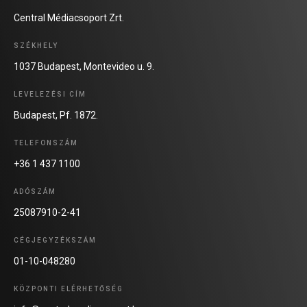
Central Médiacsoport Zrt.
SZÉKHELY
1037 Budapest, Montevideo u. 9.
LEVELEZÉSI CÍM
Budapest, Pf. 1872.
TELEFONSZÁM
+36 1 437 1100
ADÓSZÁM
25087910-2-41
CÉGJEGYZÉKSZÁM
01-10-048280
KÖZPONTI ELÉRHETŐSÉG