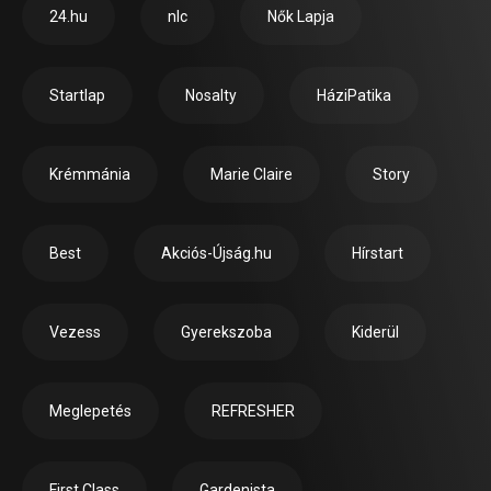
24.hu
nlc
Nők Lapja
Startlap
Nosalty
HáziPatika
Krémmánia
Marie Claire
Story
Best
Akciós-Újság.hu
Hírstart
Vezess
Gyerekszoba
Kiderül
Meglepetés
REFRESHER
First Class
Gardenista