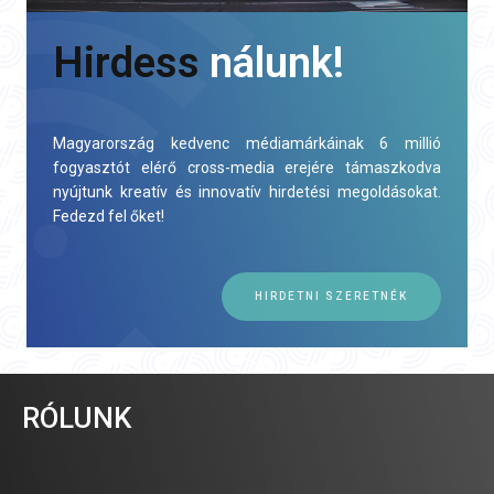
Hirdess
nálunk!
Magyarország kedvenc médiamárkáinak 6 millió
fogyasztót elérő cross-media erejére támaszkodva
nyújtunk kreatív és innovatív hirdetési megoldásokat.
Fedezd fel őket!
HIRDETNI SZERETNÉK
RÓLUNK