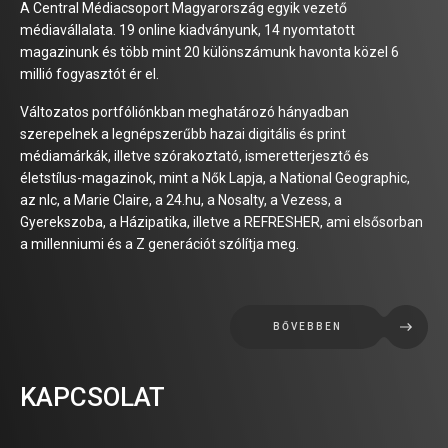
A Central Médiacsoport Magyarország egyik vezető
médiavállalata. 19 online kiadványunk, 14 nyomtatott
magazinunk és több mint 20 különszámunk havonta közel 6
millió fogyasztót ér el.
Változatos portfóliónkban meghatározó hányadban
szerepelnek a legnépszerűbb hazai digitális és print
médiamárkák, illetve szórakoztató, ismeretterjesztő és
életstílus-magazinok, mint a Nők Lapja, a National Geographic,
az nlc, a Marie Claire, a 24.hu, a Nosalty, a Vezess, a
Gyerekszoba, a Házipatika, illetve a REFRESHER, ami elsősorban
a millenniumi és a Z generációt szólítja meg.
BŐVEBBEN
KAPCSOLAT